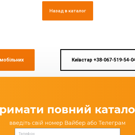
Назад в каталог
 мобільних
Київстар +38-067-519-54-0
римати повний катало
введіть свій номер Вайбер або Телеграм