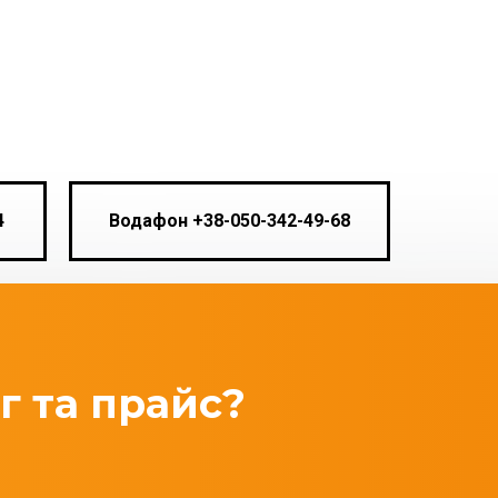
4
Водафон +38-050-342-49-68
г та прайс?