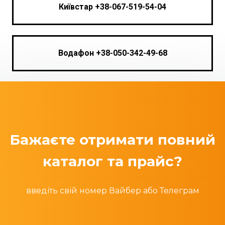
Київстар +38-067-519-54-04
Водафон +38-050-342-49-68
Бажаєте отримати повний
каталог та прайс?
введіть свій номер Вайбер або Телеграм